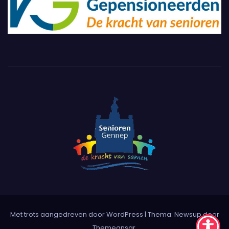
Met trots aangedreven door WordPress
|
Thema:
Newsup
door
Themeansar
.