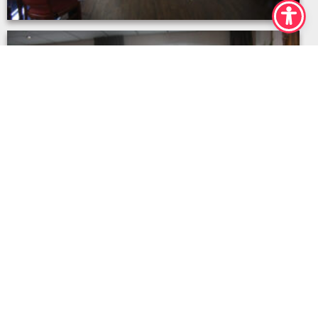
MG_7897
IMG_7922