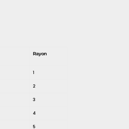
Rayon
1
2
3
4
p
5