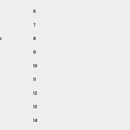
6
7
p
8
9
p
10
11
12
13
14