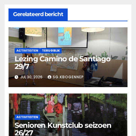
Gerelateerd bericht
ACTIVITEITEN
TERUGBLIK
Lezing Camino de Santiago
29/7
JUL 30, 2026
SG.KBOGENNEP
ACTIVITEITEN
Senioren Kunstclub seizoen
26/27