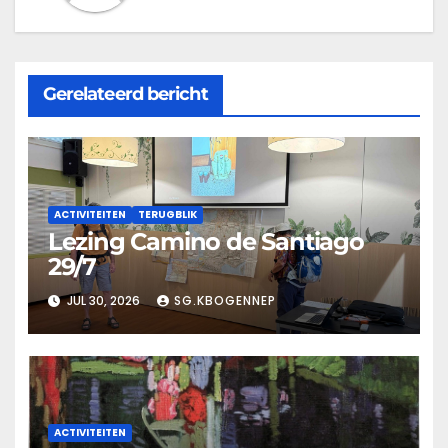
Gerelateerd bericht
ACTIVITEITEN
TERUGBLIK
Lezing Camino de Santiago
29/7
JUL 30, 2026
SG.KBOGENNEP
ACTIVITEITEN