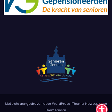
Met trots aangedreven door WordPress
|
Thema:
Newsup
door
Themeansar
.