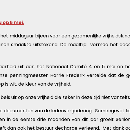
 op 5 mei.
het middaguur bijeen voor een gezamenlijke vrijheidslun
unch smaakte uitstekend. De maaltijd vormde het decor
aarheid uit aan het Nationaal Comité 4 en 5 mei en he
e penningmeester Harrie Frederix vertelde dat de ge
is wit, de kleur van de vrijheid.
s uit op onze vrijheid die zeker in deze tijd niet vanzelf
 de documenten van de ledenvergadering. Samengevat k
en in de eerste drie maanden van dit jaar groeit Sen
eft dan ook het bestuur decharge verleend. Met dank aan 