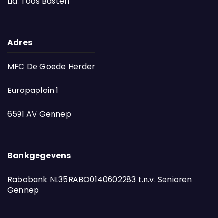
Lid: Toos Basten
Adres
MFC De Goede Herder
Europaplein 1
6591 AV Gennep
Bankgegevens
Rabobank NL35RABO0140602283 t.n.v. Senioren
Gennep