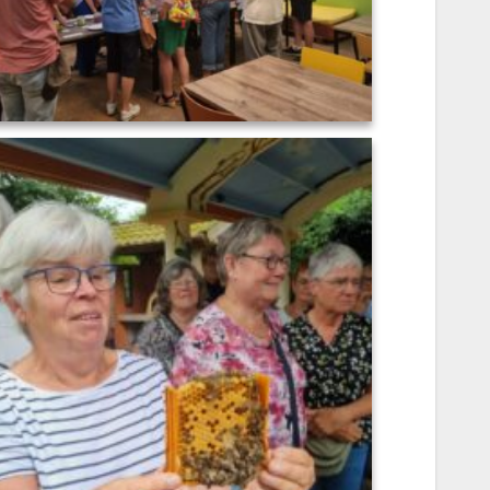
b42f2ea7-0c2a-4d76-b3a0-a1ea4e519ca3