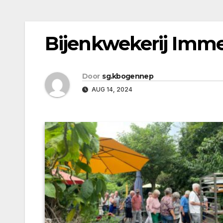
Bijenkwekerij Imm
Door
sg.kbogennep
AUG 14, 2024