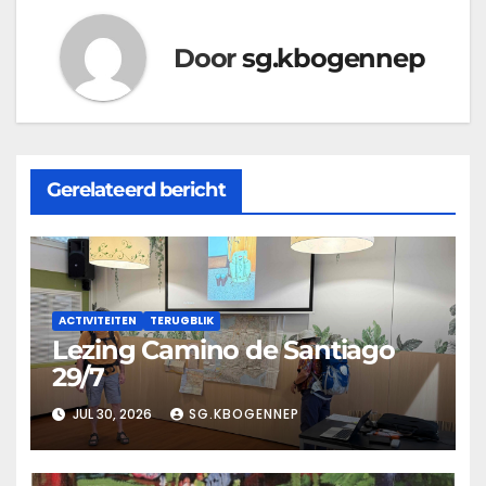
Door
sg.kbogennep
Gerelateerd bericht
ACTIVITEITEN
TERUGBLIK
Lezing Camino de Santiago
29/7
JUL 30, 2026
SG.KBOGENNEP