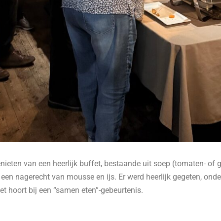
ieten van een heerlijk buffet, bestaande uit soep (tomaten- of 
en nagerecht van mousse en ijs. Er werd heerlijk gegeten, onde
t hoort bij een “samen eten”-gebeurtenis.