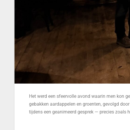
Het werd een sfeervolle avond waarin men kon gen
gebakken aardappelen en groenten, gevolgd door e
tijdens een geanimeerd gesprek — precies zoals he