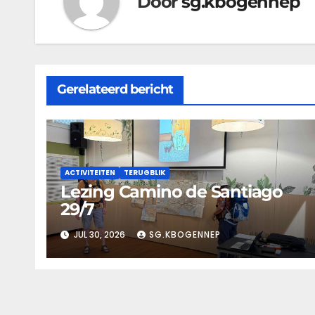
Door
sg.kbogennep
Gerelateerd bericht
ACTIVITEITEN
TERUGBLIK
Lezing Camino de Santiago
29/7
JUL 30, 2026
SG.KBOGENNEP