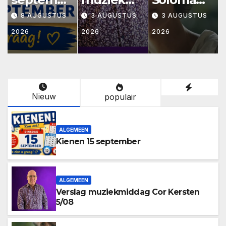
r
ddag Cor
ma
8 AUGUSTUS
3 AUGUSTUS
3 AUGUSTUS
Kersten
(Senioren
2026
2026
2026
5/08
bios)
! naj
Nieuw
populair
ALGEMEEN
Kienen 15 september
ALGEMEEN
Verslag muziekmiddag Cor Kersten
5/08