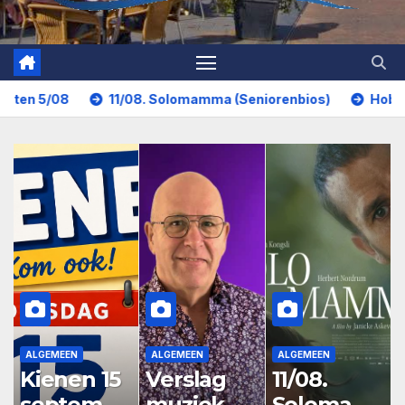
11/08. Solomamma (Seniorenbios)
Hobbyclub is weer i
ALGEMEEN
ALGEMEEN
ALGEMEEN
Kienen 15
Verslag
11/08.
septembe
muziekmi
Solomam